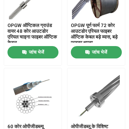
कारखाना भ्रमण
OPGW ऑप्टिकल ग्राउंड
OPGW पूर्ण फार्म 72 कोर
वायर 48 कोर आउटडोर
आउटडोर एरियल फाइबर
गुणवत्ता नियंत्रण
एरियल चाइना फाइबर ऑप्टिक
ऑप्टिक केबल बड़े व्यास, बड़े
केबल
फाइबर क्षमता
जांच भेजें
जांच भेजें
संपर्क करें
एक उद्धरण की विनती करे
आउटडोर फाइबर ऑप्टिक केबल
इंडोर फाइबर ऑप्टिक केबल
फाइबर ऑप्टिक केबल
60 कोर ओपीजीडब्ल्यू
ओपीजीडब्लू के विशिष्ट