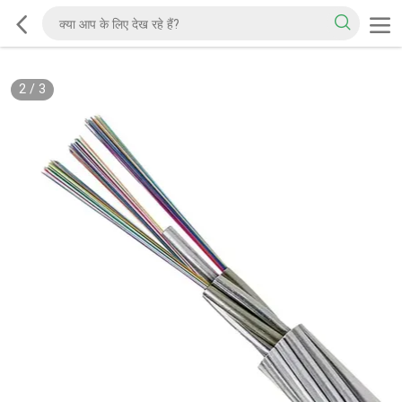
2
/
3