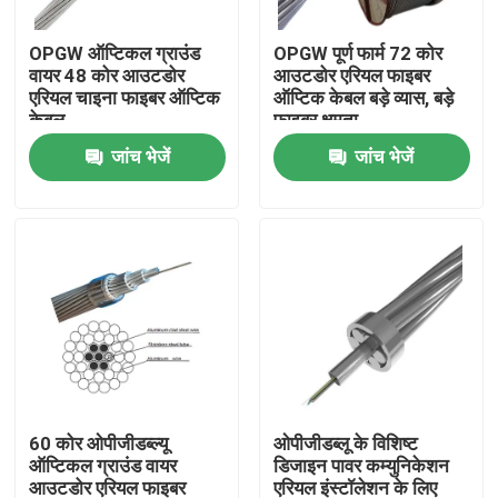
OPGW ऑप्टिकल ग्राउंड
OPGW पूर्ण फार्म 72 कोर
कारखाना भ्रमण
वायर 48 कोर आउटडोर
आउटडोर एरियल फाइबर
एरियल चाइना फाइबर ऑप्टिक
ऑप्टिक केबल बड़े व्यास, बड़े
केबल
फाइबर क्षमता
गुणवत्ता नियंत्रण
जांच भेजें
जांच भेजें
संपर्क करें
एक उद्धरण की विनती करे
आउटडोर फाइबर ऑप्टिक केबल
इंडोर फाइबर ऑप्टिक केबल
60 कोर ओपीजीडब्ल्यू
ओपीजीडब्लू के विशिष्ट
ऑप्टिकल ग्राउंड वायर
डिजाइन पावर कम्युनिकेशन
फाइबर ऑप्टिक केबल
आउटडोर एरियल फाइबर
एरियल इंस्टॉलेशन के लिए