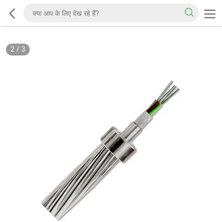
2
/
3