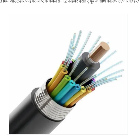
 मिमी आउटडोर फाइबर ऑप्टिक केबल 6-12 फाइबर प्रति ट्यूब के साथ काले/पीले/नारंगी/हरे/नील