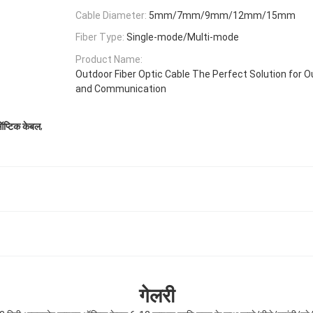
Cable Diameter:
5mm/7mm/9mm/12mm/15mm
Fiber Type:
Single-mode/Multi-mode
Product Name:
Outdoor Fiber Optic Cable The Perfect Solution for O
and Communication
,
्टिक केबल
गेलरी