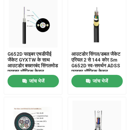
G652D फाइबर एचडीपीई
आउटडोर सिंगल/डबल जैकेट
जैकेट GYXTW के साथ
एरियल 2 से 144 कोर Sm
आउटडोर बख्तरबंद सिंगलमोड
G652D स्व-समर्थन ADSS
फाइबर ऑप्टिक केबल
फाइबर ऑप्टिक केबल
जांच भेजें
जांच भेजें
घर
उत्पादों
हमारे बारे में