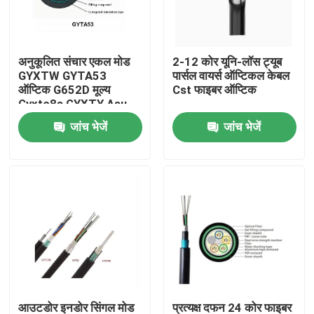
कारखाना भ्रमण
अनुकूलित संचार एकल मोड
2-12 कोर यूनि-लॉस ट्यूब
GYXTW GYTA53
पार्सल वायर्स ऑप्टिकल केबल
गुणवत्ता नियंत्रण
ऑप्टिक G652D मूल्य
Cst फाइबर ऑप्टिक
Gyxtc8s GYXTY Asu
फाइबर केबल
जांच भेजें
जांच भेजें
संपर्क करें
एक उद्धरण की विनती करे
आउटडोर फाइबर ऑप्टिक केबल
इंडोर फाइबर ऑप्टिक केबल
फाइबर ऑप्टिक केबल
आउटडोर इनडोर सिंगल मोड
प्रत्यक्ष दफन 24 कोर फाइबर