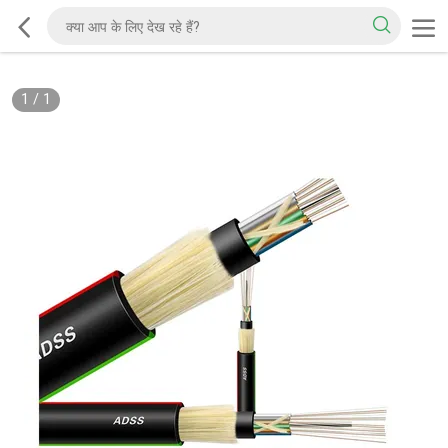
1
/
1