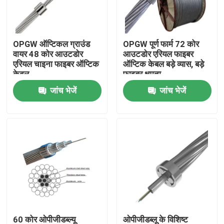
कारखाना भ्रमण
OPGW ऑप्टिकल ग्राउंड
OPGW पूर्ण फार्म 72 कोर
वायर 48 कोर आउटडोर
आउटडोर एरियल फाइबर
गुणवत्ता नियंत्रण
एरियल चाइना फाइबर ऑप्टिक
ऑप्टिक केबल बड़े व्यास, बड़े
केबल
फाइबर क्षमता
जांच भेजें
जांच भेजें
संपर्क करें
एक उद्धरण की विनती करे
आउटडोर फाइबर ऑप्टिक केबल
इंडोर फाइबर ऑप्टिक केबल
फाइबर ऑप्टिक केबल
60 कोर ओपीजीडब्ल्यू
ओपीजीडब्लू के विशिष्ट