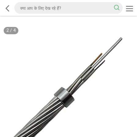
2
/
4