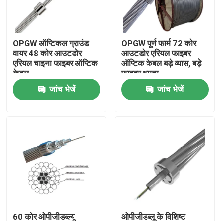
कारखाना भ्रमण
OPGW ऑप्टिकल ग्राउंड
OPGW पूर्ण फार्म 72 कोर
वायर 48 कोर आउटडोर
आउटडोर एरियल फाइबर
गुणवत्ता नियंत्रण
एरियल चाइना फाइबर ऑप्टिक
ऑप्टिक केबल बड़े व्यास, बड़े
केबल
फाइबर क्षमता
जांच भेजें
जांच भेजें
संपर्क करें
एक उद्धरण की विनती करे
आउटडोर फाइबर ऑप्टिक केबल
इंडोर फाइबर ऑप्टिक केबल
फाइबर ऑप्टिक केबल
60 कोर ओपीजीडब्ल्यू
ओपीजीडब्लू के विशिष्ट