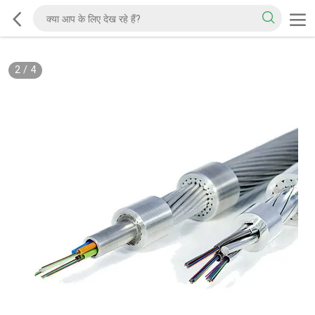
2
/
4