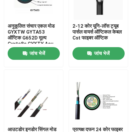
कारखाना भ्रमण
अनुकूलित संचार एकल मोड
2-12 कोर यूनि-लॉस ट्यूब
GYXTW GYTA53
पार्सल वायर्स ऑप्टिकल केबल
गुणवत्ता नियंत्रण
ऑप्टिक G652D मूल्य
Cst फाइबर ऑप्टिक
Gyxtc8s GYXTY Asu
फाइबर केबल
जांच भेजें
जांच भेजें
संपर्क करें
एक उद्धरण की विनती करे
आउटडोर फाइबर ऑप्टिक केबल
इंडोर फाइबर ऑप्टिक केबल
फाइबर ऑप्टिक केबल
आउटडोर इनडोर सिंगल मोड
प्रत्यक्ष दफन 24 कोर फाइबर