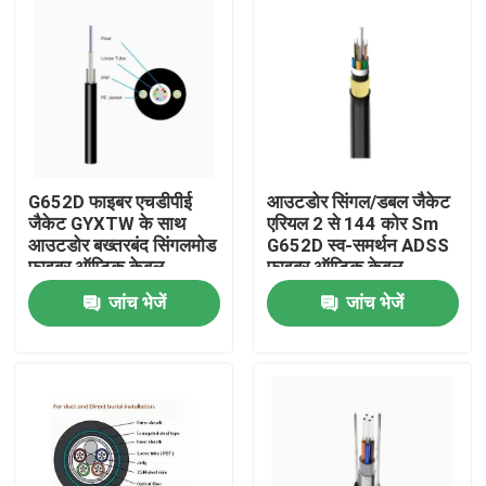
G652D फाइबर एचडीपीई
आउटडोर सिंगल/डबल जैकेट
जैकेट GYXTW के साथ
एरियल 2 से 144 कोर Sm
आउटडोर बख्तरबंद सिंगलमोड
G652D स्व-समर्थन ADSS
फाइबर ऑप्टिक केबल
फाइबर ऑप्टिक केबल
जांच भेजें
जांच भेजें
घर
उत्पादों
हमारे बारे में