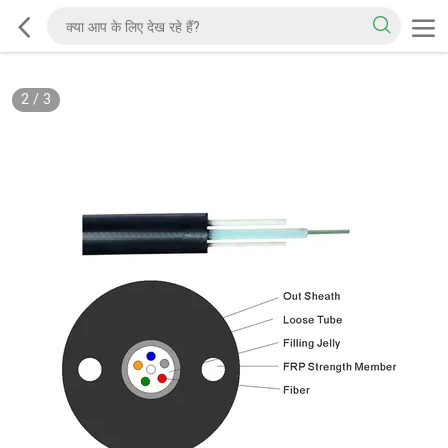
2
/
3