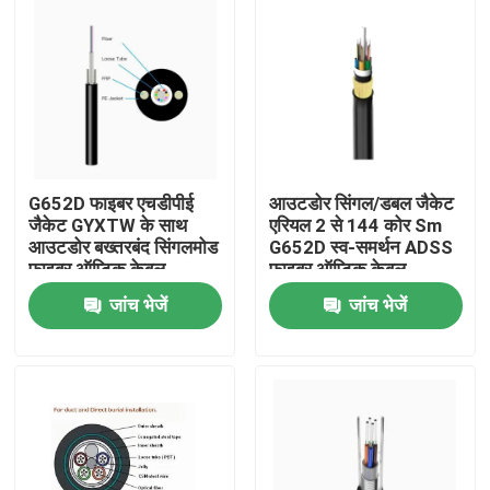
G652D फाइबर एचडीपीई
आउटडोर सिंगल/डबल जैकेट
जैकेट GYXTW के साथ
एरियल 2 से 144 कोर Sm
आउटडोर बख्तरबंद सिंगलमोड
G652D स्व-समर्थन ADSS
फाइबर ऑप्टिक केबल
फाइबर ऑप्टिक केबल
जांच भेजें
जांच भेजें
घर
उत्पादों
हमारे बारे में