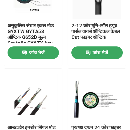
कारखाना भ्रमण
अनुकूलित संचार एकल मोड
2-12 कोर यूनि-लॉस ट्यूब
GYXTW GYTA53
पार्सल वायर्स ऑप्टिकल केबल
गुणवत्ता नियंत्रण
ऑप्टिक G652D मूल्य
Cst फाइबर ऑप्टिक
Gyxtc8s GYXTY Asu
फाइबर केबल
जांच भेजें
जांच भेजें
संपर्क करें
एक उद्धरण की विनती करे
आउटडोर फाइबर ऑप्टिक केबल
इंडोर फाइबर ऑप्टिक केबल
फाइबर ऑप्टिक केबल
आउटडोर इनडोर सिंगल मोड
प्रत्यक्ष दफन 24 कोर फाइबर