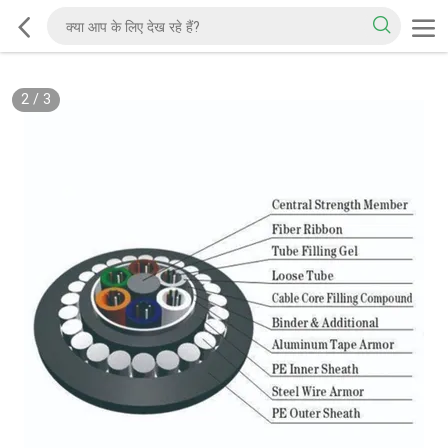
2
/
3