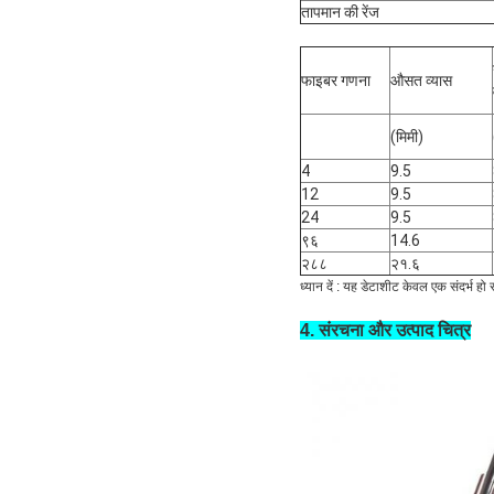
तापमान की रेंज
फाइबर गणना
औसत व्यास
(मिमी)
4
9.5
12
9.5
24
9.5
९६
14.6
२८८
२१.६
ध्यान दें :
यह डेटाशीट केवल एक संदर्भ हो स
4. संरचना और उत्पाद चित्र