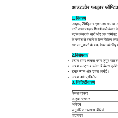
आउटडोर फाइबर ऑप्टिक क
1. विवरण
फाइबर, 250μm, एक उच्च मापांक प्लास्
कभी उच्च फाइबर गिनती वाले केबल के ल
स्ट्रेंथ मेंबर के चारों ओर एक कॉम्पै
के प्रवेश से बचाने के लिए फिलिंग 
तक लागू करने के बाद, केबल को पीई बा
2.विशेषताएं
स्टील वायर ताकत भराव ट्यूब फाइबर 
अच्छा अल्ट्रा वायलेट विकिरण प्रति
डबल म्यान और डबल आर्मर्ड।
अच्छा नमी प्रतिरोध।
3. निर्दिष्टीकरण
केबल प्रकार
फाइबर प्रकार
आवेदन
अनुशंसित स्थापना विधियां
वातावरण