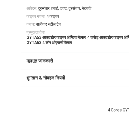
आवेदन:
दूरसंचार, हवाई, डक्ट, दूरसंचार, नेटवर्क
फाइबर गणना:
4 फाइबर
कवच:
नालीदार स्टील टेप
प्रमुखता देना:
,
GYTA53 आउटडोर फाइबर ऑप्टिक केबल
4 करोड़ आउटडोर फाइबर ऑप्
GYTA53 4 कोर ओएफसी केबल
मूलभूत जानकारी
भुगतान & नौवहन नियमों
4 Cores GY