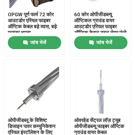
OPGW पूर्ण फार्म 72 कोर
60 कोर ओपीजीडब्ल्यू
कारखाना भ्रमण
आउटडोर एरियल फाइबर
ऑप्टिकल ग्राउंड वायर
ऑप्टिक केबल बड़े व्यास, बड़े
आउटडोर एरियल फाइबर
फाइबर क्षमता
ऑप्टिक केबल डबल लेयर फंसे
गुणवत्ता नियंत्रण
ओपीजीडब्ल्यू
जांच भेजें
जांच भेजें
संपर्क करें
एक उद्धरण की विनती करे
आउटडोर फाइबर ऑप्टिक केबल
इंडोर फाइबर ऑप्टिक केबल
ओपीजीडब्लू के विशिष्ट
ओवरहेड सेंट्रल लॉज़ ट्यूब
डिजाइन पावर कम्युनिकेशन
ओपीजीडब्ल्यू फाइबर ऑप्टिक
फाइबर ऑप्टिक केबल
एरियल इंस्टॉलेशन के लिए
ग्राउंड वायर केबल