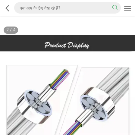
2
/
4