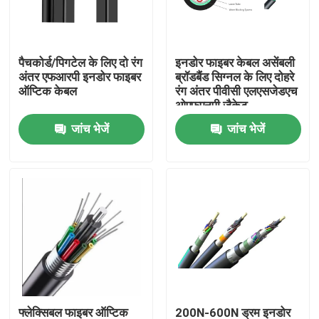
कारखाना भ्रमण
पैचकोर्ड/पिगटेल के लिए दो रंग
इनडोर फाइबर केबल असेंबली
अंतर एफआरपी इनडोर फाइबर
ब्रॉडबैंड सिग्नल के लिए दोहरे
गुणवत्ता नियंत्रण
ऑप्टिक केबल
रंग अंतर पीवीसी एलएसजेडएच
ओएफएनपी जैकेट
जांच भेजें
जांच भेजें
संपर्क करें
एक उद्धरण की विनती करे
आउटडोर फाइबर ऑप्टिक केबल
इंडोर फाइबर ऑप्टिक केबल
फाइबर ऑप्टिक केबल
फ्लेक्सिबल फाइबर ऑप्टिक
200N-600N ड्रम इनडोर