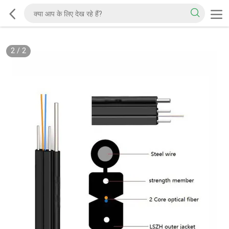
2
/
2