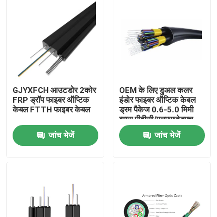
GJYXFCH आउटडोर 2कोर
OEM के लिए डुअल कलर
FRP ड्रॉप फाइबर ऑप्टिक
इंडोर फाइबर ऑप्टिक केबल
केबल FTTH फाइबर केबल
ड्रम पैकेज 0.6-5.0 मिमी
व्यास पीवीसी/एलएसजेडएच
जांच भेजें
जांच भेजें
घर
उत्पादों
हमारे बारे में