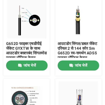
G652D फाइबर एचडीपीई
आउटडोर सिंगल/डबल जैकेट
जैकेट GYXTW के साथ
एरियल 2 से 144 कोर Sm
आउटडोर बख्तरबंद सिंगलमोड
G652D स्व-समर्थन ADSS
फाइबर ऑप्टिक केबल
फाइबर ऑप्टिक केबल
जांच भेजें
जांच भेजें
घर
उत्पादों
हमारे बारे में