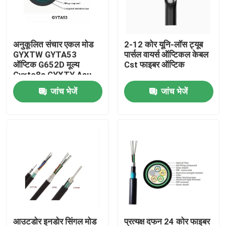
कारखाना भ्रमण
अनुकूलित संचार एकल मोड
2-12 कोर यूनि-लॉस ट्यूब
GYXTW GYTA53
पार्सल वायर्स ऑप्टिकल केबल
गुणवत्ता नियंत्रण
ऑप्टिक G652D मूल्य
Cst फाइबर ऑप्टिक
Gyxtc8s GYXTY Asu
फाइबर केबल
जांच भेजें
जांच भेजें
संपर्क करें
एक उद्धरण की विनती करे
आउटडोर फाइबर ऑप्टिक केबल
इंडोर फाइबर ऑप्टिक केबल
फाइबर ऑप्टिक केबल
आउटडोर इनडोर सिंगल मोड
प्रत्यक्ष दफन 24 कोर फाइबर