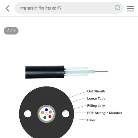
2
/
3