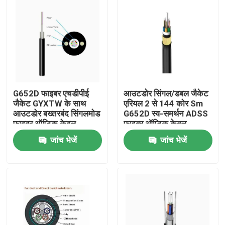
G652D फाइबर एचडीपीई
आउटडोर सिंगल/डबल जैकेट
जैकेट GYXTW के साथ
एरियल 2 से 144 कोर Sm
आउटडोर बख्तरबंद सिंगलमोड
G652D स्व-समर्थन ADSS
फाइबर ऑप्टिक केबल
फाइबर ऑप्टिक केबल
जांच भेजें
जांच भेजें
घर
उत्पादों
हमारे बारे में