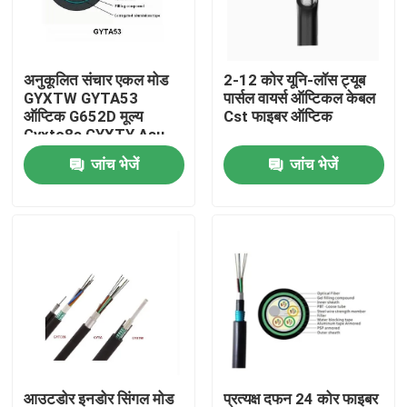
कारखाना भ्रमण
अनुकूलित संचार एकल मोड
2-12 कोर यूनि-लॉस ट्यूब
GYXTW GYTA53
पार्सल वायर्स ऑप्टिकल केबल
गुणवत्ता नियंत्रण
ऑप्टिक G652D मूल्य
Cst फाइबर ऑप्टिक
Gyxtc8s GYXTY Asu
फाइबर केबल
जांच भेजें
जांच भेजें
संपर्क करें
एक उद्धरण की विनती करे
आउटडोर फाइबर ऑप्टिक केबल
इंडोर फाइबर ऑप्टिक केबल
फाइबर ऑप्टिक केबल
आउटडोर इनडोर सिंगल मोड
प्रत्यक्ष दफन 24 कोर फाइबर