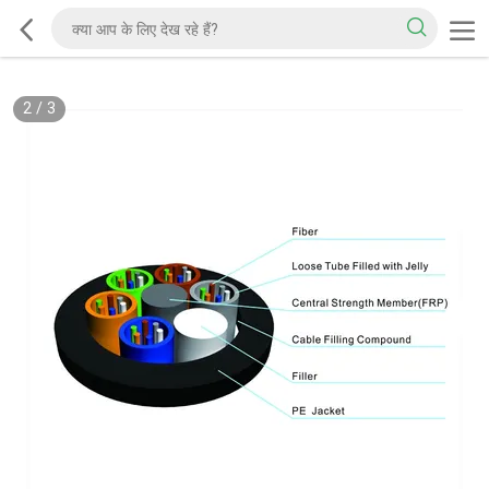
2
/
3