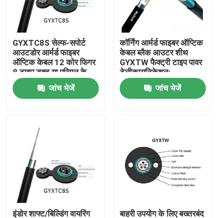
GYXTC8S सेल्फ-सपोर्ट
कॉर्निंग आर्मर्ड फाइबर ऑप्टिक
आउटडोर आर्मर्ड फाइबर
केबल ब्लैक आउटर शीथ
ऑप्टिक केबल 12 कोर फिगर
GYXTW फैक्ट्री टाइप पावर
8 टाइप डक्ट या एरियल के
टेलीकम्युनिकेशन:
लिए
जांच भेजें
जांच भेजें
घर
उत्पादों
इंडोर शाफ्ट/बिल्डिंग वायरिंग
बाहरी उपयोग के लिए बख्तरबंद
हमारे बारे में