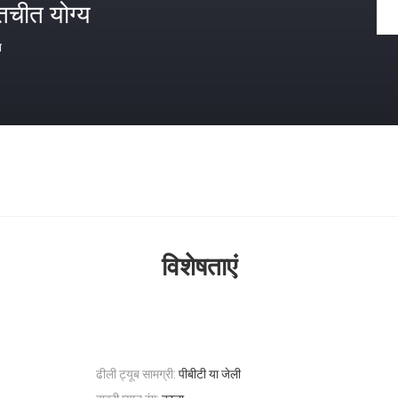
तचीत योग्य
त
विशेषताएं
ढीली ट्यूब सामग्री:
पीबीटी या जेली