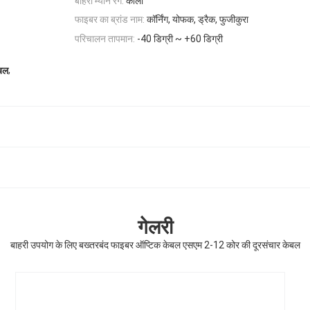
बाहरी म्यान रंग:
काला
फाइबर का ब्रांड नाम:
कॉर्निंग, योफक, ड्रैक, फुजीकुरा
परिचालन तापमान:
-40 डिग्री ~ +60 डिग्री
,
ेबल
गेलरी
बाहरी उपयोग के लिए बख्तरबंद फाइबर ऑप्टिक केबल एसएम 2-12 कोर की दूरसंचार केबल