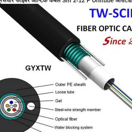
ूरसंचार फाइबर ऑप्टिक केबल Sm 2-12 F Unitube आउटड