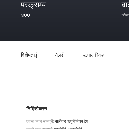
परक्राम्य
बा
MOQ
कीम
विशेषताएं
गेलरी
उत्पाद विवरण
निर्दिष्टीकरण
एकल कवच सामग्री:
नालीदार एल्यूमीनियम टेप