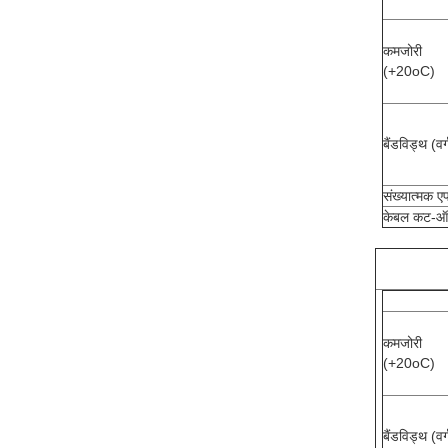
कमजोरी
(+20oC)
बैंडविड्थ (वर्
संख्यात्मक एप
केबल कट-ऑफ 
कमजोरी
(+20oC)
बैंडविड्थ (वर्