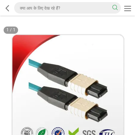
1
/
1