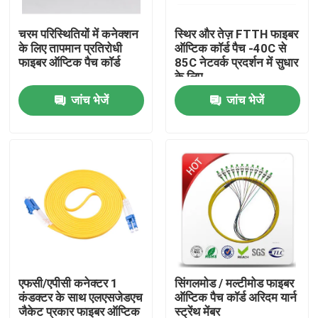
चरम परिस्थितियों में कनेक्शन
स्थिर और तेज़ FTTH फाइबर
कारखाना भ्रमण
के लिए तापमान प्रतिरोधी
ऑप्टिक कॉर्ड पैच -40C से
फाइबर ऑप्टिक पैच कॉर्ड
85C नेटवर्क प्रदर्शन में सुधार
के लिए
गुणवत्ता नियंत्रण
जांच भेजें
जांच भेजें
संपर्क करें
एक उद्धरण की विनती करे
आउटडोर फाइबर ऑप्टिक केबल
इंडोर फाइबर ऑप्टिक केबल
एफसी/एपीसी कनेक्टर 1
सिंगलमोड / मल्टीमोड फाइबर
कंडक्टर के साथ एलएसजेडएच
ऑप्टिक पैच कॉर्ड अरिदम यार्न
फाइबर ऑप्टिक केबल
जैकेट प्रकार फाइबर ऑप्टिक
स्ट्रेंथ मेंबर