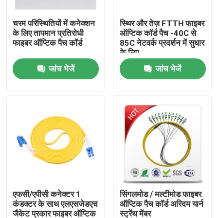
चरम परिस्थितियों में कनेक्शन
स्थिर और तेज़ FTTH फाइबर
कारखाना भ्रमण
के लिए तापमान प्रतिरोधी
ऑप्टिक कॉर्ड पैच -40C से
फाइबर ऑप्टिक पैच कॉर्ड
85C नेटवर्क प्रदर्शन में सुधार
के लिए
गुणवत्ता नियंत्रण
जांच भेजें
जांच भेजें
संपर्क करें
एक उद्धरण की विनती करे
आउटडोर फाइबर ऑप्टिक केबल
इंडोर फाइबर ऑप्टिक केबल
एफसी/एपीसी कनेक्टर 1
सिंगलमोड / मल्टीमोड फाइबर
कंडक्टर के साथ एलएसजेडएच
ऑप्टिक पैच कॉर्ड अरिदम यार्न
फाइबर ऑप्टिक केबल
जैकेट प्रकार फाइबर ऑप्टिक
स्ट्रेंथ मेंबर