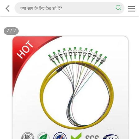
2
/
2