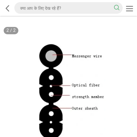
2
/
2