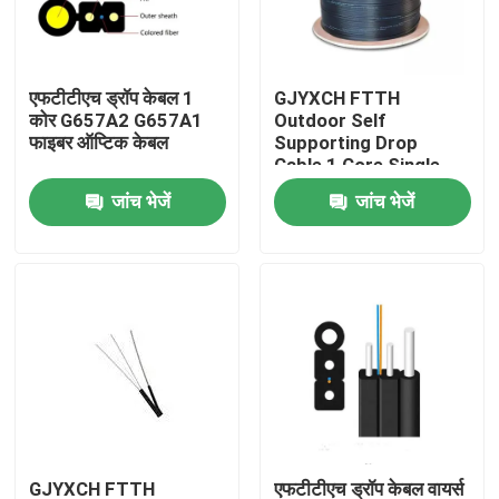
कारखाना भ्रमण
एफटीटीएच ड्रॉप केबल 1
GJYXCH FTTH
कोर G657A2 G657A1
Outdoor Self
गुणवत्ता नियंत्रण
फाइबर ऑप्टिक केबल
Supporting Drop
Cable 1 Core Single
Mode Figure 8 Fiber
जांच भेजें
जांच भेजें
संपर्क करें
Optic Cable
एक उद्धरण की विनती करे
आउटडोर फाइबर ऑप्टिक केबल
इंडोर फाइबर ऑप्टिक केबल
फाइबर ऑप्टिक केबल
GJYXCH FTTH
एफटीटीएच ड्रॉप केबल वायर्स