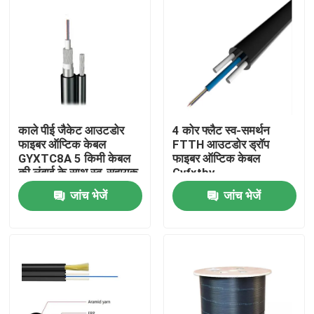
काले पीई जैकेट आउटडोर
4 कोर फ्लैट स्व-समर्थन
फाइबर ऑप्टिक केबल
FTTH आउटडोर ड्रॉप
GYXTC8A 5 किमी केबल
फाइबर ऑप्टिक केबल
की लंबाई के साथ स्व-सहायक
Gyfxtby
हवाई केबल
जांच भेजें
जांच भेजें
घर
उत्पादों
हमारे बारे में