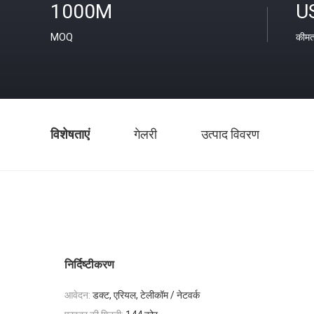
1000M
U
MOQ
कीम
विशेषताएं
गेलरी
उत्पाद विवरण
निर्दिष्टीकरण
आवेदन:
डक्ट, एरियल, टेलीकॉम / नेटवर्क