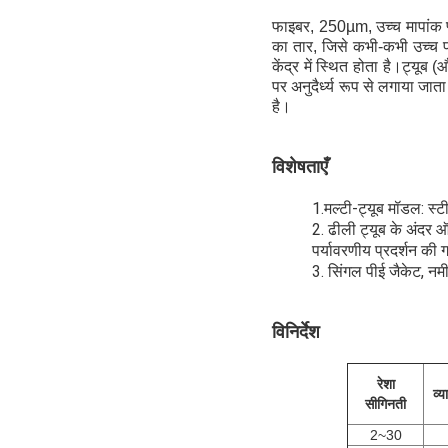
फाइबर, 250µm, उच्च मापांक प्ल
का तार, जिसे कभी-कभी उच्च फा
केंद्र में स्थित होता है।ट्यूब
पर अनुदैर्ध्य रूप से लगाया जात
है।
विशेषताएँ
1.मल्टी-ट्यूब मॉडल: स्ट
2. ढीली ट्यूब के अंदर
पर्यावरणीय प्रदर्शन की 
3. सिंगल पीई जैकेट, नमी
विनिर्देश
रेशा
व्य
सी
गिनती
2~30