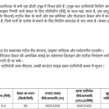
ास्टिक से बनी एक ढीली ट्यूब में स्थित होते हैं।ट्यूब जल प्रतिरोधी फिलिंग कंप
इबर गिनती वाले केबल के लिए पॉलीथीन (पीई) के साथ मढ़ा जाता है, एक धातु श
 (और फिलर्स) स्ट्रेंथ मेंबर के चारों ओर एक कॉम्पैक्ट और गोलाकार केबल कोर में फ
ा है, जिसे पानी के प्रवेश से बचाने के लिए फिलिंग कंपाउंड से भरा जाता है।केबल
ील टेप बख्तरबंद स्टील बैंड संरचना, उत्कृष्ट यांत्रिक और पर्यावरणीय प्रदर्शन।
 ऑप्टिकल केबल की अत्यधिक लंबाई का तर्कसंगत डिजाइन और सटीक नियंत्रण ताक
गारंटी दी जा सके।
 प्रतिरोधी उच्च तीव्रता, अच्छी काउंटर साइड दबाव प्रतिरोधी क्षमता में सुधार।
क्रश प्रतिरोध
केबल का वजन
तन्यता ताकत
झु
ास (मिमी)
दीर्घ/अल्पावधि
(किलो/किमी)
दीर्घ/अल्पावधि (एन)
स्थै
(एन/100मिमी)
9.6
90
600/1500
800/1000