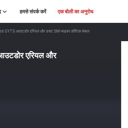
द
हमसे संपर्क करें
एक बोली का अनुरोध
्रैंड्ड GYTS आउटडोर एरियल और डक्ट SM फाइबर ऑप्टिक केबल
S आउटडोर एरियल और