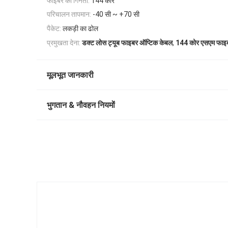
फाइबर की गिनती:
144 कोर
परिचालन तापमान:
-40 सी ~ +70 सी
पैकेट:
लकड़ी का ढोल
,
प्रमुखता देना:
डक्ट लोस ट्यूब फाइबर ऑप्टिक केबल
144 कोर एसएम फाइब
मूलभूत जानकारी
भुगतान & नौवहन नियमों