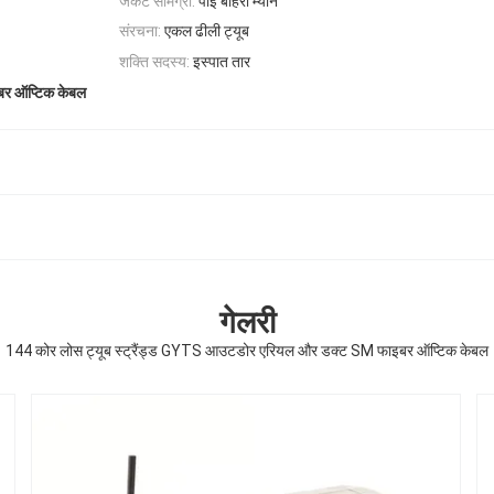
जैकेट सामग्री:
पीई बाहरी म्यान
संरचना:
एकल ढीली ट्यूब
शक्ति सदस्य:
इस्पात तार
र ऑप्टिक केबल
गेलरी
144 कोर लोस ट्यूब स्ट्रैंड्ड GYTS आउटडोर एरियल और डक्ट SM फाइबर ऑप्टिक केबल