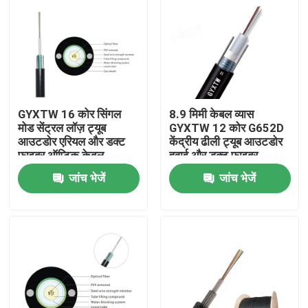
GYXTW 16 कोर सिंगल
8.9 मिमी केबल व्यास
मोड सेंट्रल लॉज़ ट्यूब
GYXTW 12 कोर G652D
आउटडोर एरियल और डक्ट
केंद्रीय ढीली ट्यूब आउटडोर
फाइबर ऑप्टिक केबल
हवाई और डक्ट फाइबर
ऑप्टिक केबल तार पीई जैकेट
जांच भेजें
जांच भेजें
के साथ
घर
उत्पादों
हमारे बारे में