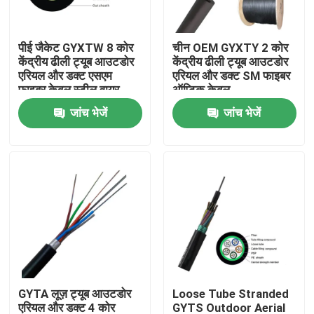
कारखाना भ्रमण
पीई जैकेट GYXTW 8 कोर
चीन OEM GYXTY 2 कोर
केंद्रीय ढीली ट्यूब आउटडोर
केंद्रीय ढीली ट्यूब आउटडोर
एरियल और डक्ट एसएम
एरियल और डक्ट SM फाइबर
गुणवत्ता नियंत्रण
फाइबर केबल स्टील वायर
ऑप्टिक केबल
ताकत सदस्य की विशेषता
जांच भेजें
जांच भेजें
संपर्क करें
एक उद्धरण की विनती करे
आउटडोर फाइबर ऑप्टिक केबल
इंडोर फाइबर ऑप्टिक केबल
GYTA लूज़ ट्यूब आउटडोर
Loose Tube Stranded
फाइबर ऑप्टिक केबल
एरियल और डक्ट 4 कोर
GYTS Outdoor Aerial