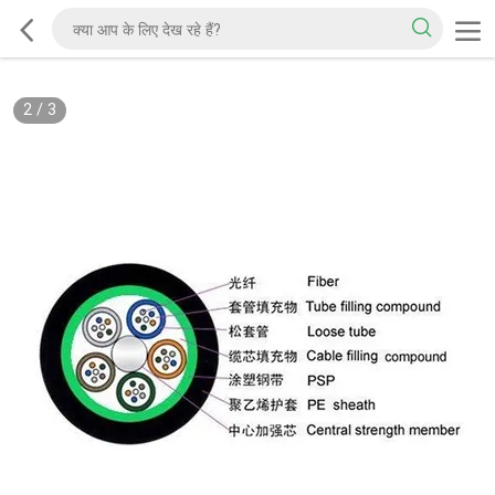
2
/
3