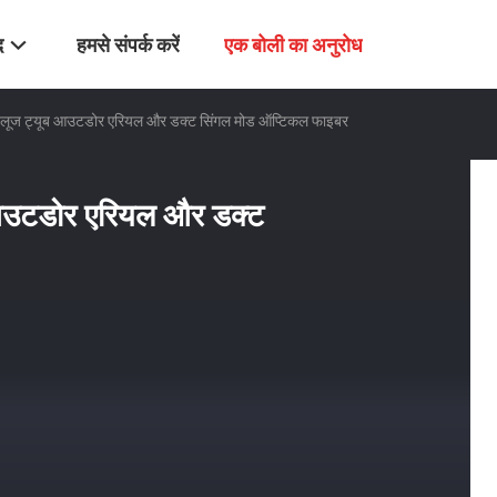
द
हमसे संपर्क करें
एक बोली का अनुरोध
लूज ट्यूब आउटडोर एरियल और डक्ट सिंगल मोड ऑप्टिकल फाइबर
आउटडोर एरियल और डक्ट