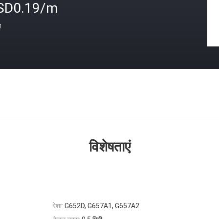
SD0.19/m
त
विशेषताएं
रेशा:
G652D, G657A1, G657A2