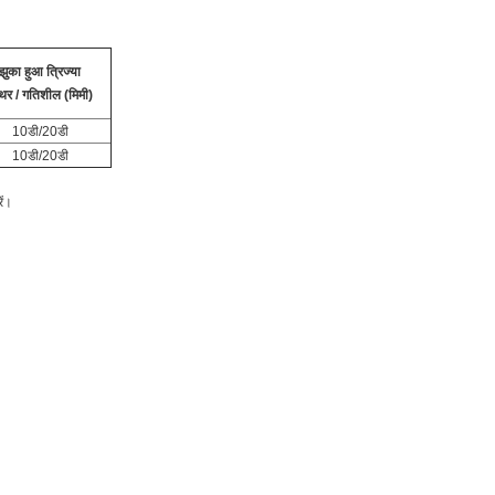
झुका हुआ त्रिज्या
थिर / गतिशील (मिमी)
10डी/20डी
10डी/20डी
ें।