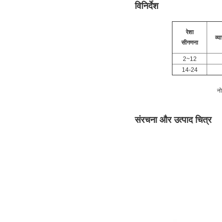
विनिर्देश
रेशा
व्य
सी
गणना
2~12
14-24
नो
संरचना और उत्पाद चित्र