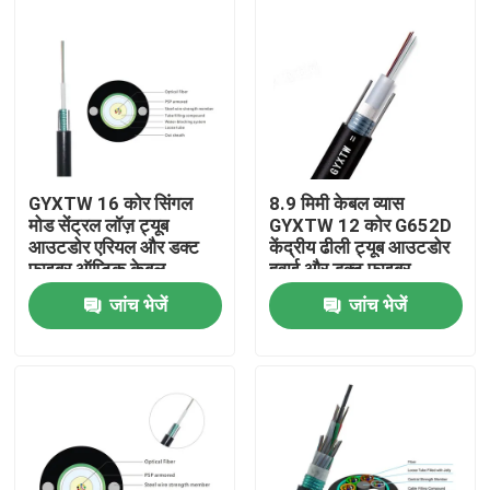
GYXTW 16 कोर सिंगल
8.9 मिमी केबल व्यास
मोड सेंट्रल लॉज़ ट्यूब
GYXTW 12 कोर G652D
आउटडोर एरियल और डक्ट
केंद्रीय ढीली ट्यूब आउटडोर
फाइबर ऑप्टिक केबल
हवाई और डक्ट फाइबर
ऑप्टिक केबल तार पीई जैकेट
जांच भेजें
जांच भेजें
के साथ
घर
उत्पादों
हमारे बारे में