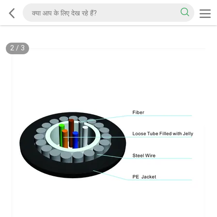
2
/
3