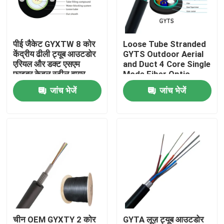
कारखाना भ्रमण
पीई जैकेट GYXTW 8 कोर
Loose Tube Stranded
केंद्रीय ढीली ट्यूब आउटडोर
GYTS Outdoor Aerial
गुणवत्ता नियंत्रण
एरियल और डक्ट एसएम
and Duct 4 Core Single
फाइबर केबल स्टील वायर
Mode Fiber Optic
ताकत सदस्य की विशेषता
Cable
जांच भेजें
जांच भेजें
संपर्क करें
एक उद्धरण की विनती करे
आउटडोर फाइबर ऑप्टिक केबल
इंडोर फाइबर ऑप्टिक केबल
फाइबर ऑप्टिक केबल
चीन OEM GYXTY 2 कोर
GYTA लूज़ ट्यूब आउटडोर