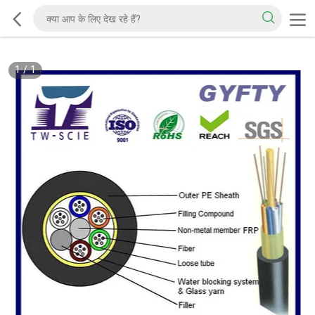
1
/
1