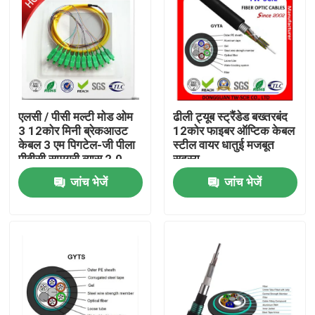
एलसी / पीसी मल्टी मोड ओम
ढीली ट्यूब स्ट्रैंडेड बख्तरबंद
3 12कोर मिनी ब्रेकआउट
12कोर फाइबर ऑप्टिक केबल
केबल 3 एम पिगटेल-जी पीला
स्टील वायर धातुई मजबूत
पीवीसी सामग्री व्यास 2.0
सदस्य
मिमी
जांच भेजें
जांच भेजें
घर
उत्पादों
हमारे बारे में