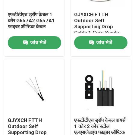
एफटीटीएच ड्रॉप केबल 1
GJYXCH FTTH
कारखाना भ्रमण
कोर G657A2 G657A1
Outdoor Self
फाइबर ऑप्टिक केबल
Supporting Drop
Cable 1 Core Single
गुणवत्ता नियंत्रण
Mode Figure 8 Fiber
जांच भेजें
जांच भेजें
Optic Cable
संपर्क करें
एक उद्धरण की विनती करे
आउटडोर फाइबर ऑप्टिक केबल
इंडोर फाइबर ऑप्टिक केबल
GJYXCH FTTH
एफटीटीएच ड्रॉप केबल वायर्स
Outdoor Self
1 कोर 2 कोर स्टील
फाइबर ऑप्टिक केबल
Supporting Drop
एलएसजेडएच फाइबर ऑप्टिक