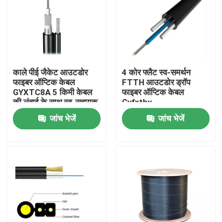
काले पीई जैकेट आउटडोर
4 कोर फ्लैट स्व-समर्थन
फाइबर ऑप्टिक केबल
FTTH आउटडोर ड्रॉप
GYXTC8A 5 किमी केबल
फाइबर ऑप्टिक केबल
की लंबाई के साथ स्व-सहायक
Gyfxtby
हवाई केबल
जांच भेजें
जांच भेजें
घर
उत्पादों
हमारे बारे में