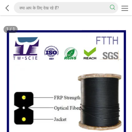
1
/
1