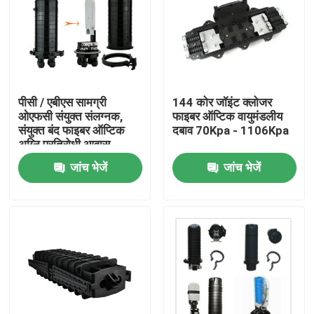
पीसी / एबीएस सामग्री
144 कोर जॉइंट क्लोजर
ओएफसी संयुक्त संलग्नक,
फाइबर ऑप्टिक वायुमंडलीय
संयुक्त बंद फाइबर ऑप्टिक
दबाव 70Kpa - 1106Kpa
अग्नि प्रतिरोधी आवास
जांच भेजें
जांच भेजें
घर
उत्पादों
हमारे बारे में