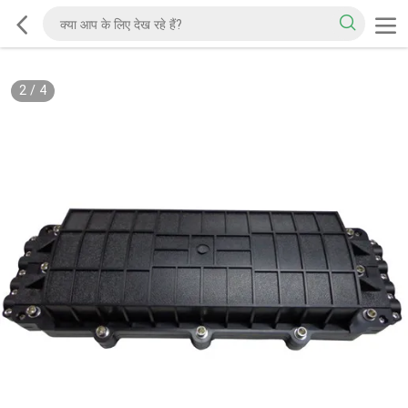
3
/
4