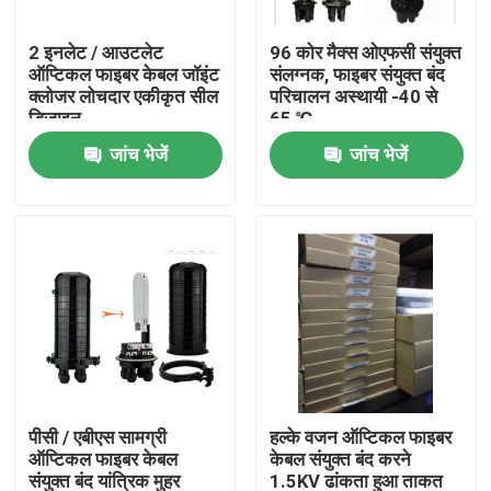
2 इनलेट / आउटलेट
96 कोर मैक्स ओएफसी संयुक्त
कारखाना भ्रमण
ऑप्टिकल फाइबर केबल जॉइंट
संलग्नक, फाइबर संयुक्त बंद
क्लोजर लोचदार एकीकृत सील
परिचालन अस्थायी -40 से
डिजाइन
65 ℃
गुणवत्ता नियंत्रण
जांच भेजें
जांच भेजें
संपर्क करें
एक उद्धरण की विनती करे
आउटडोर फाइबर ऑप्टिक केबल
इंडोर फाइबर ऑप्टिक केबल
पीसी / एबीएस सामग्री
हल्के वजन ऑप्टिकल फाइबर
ऑप्टिकल फाइबर केबल
केबल संयुक्त बंद करने
फाइबर ऑप्टिक केबल
संयुक्त बंद यांत्रिक मुहर
1.5KV ढांकता हुआ ताकत